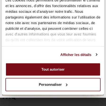
Personnel très agréable
et les annonces, d'offrir des fonctionnalités relatives aux
médias sociaux et d'analyser notre trafic. Nous
partageons également des informations sur l'utilisation de
notre site avec nos partenaires de médias sociaux, de
Kaw Kaw
publicité et d'analyse, qui peuvent combiner celles-ci
Nous avons eu le plaisir de fêter l’anniversaire de
avec d'autres informations que vous leur avez fournies
ma fille sur l’île de Tortuga.
ou qu'ils ont collectées lors de votre utilisation de leurs
Nous avons passés un merveilleux moment grâce à
services.
Émeline et Carla qui ont su organiser ça comme il
Afficher les détails
se doit.
Deux merveilleuses personnes qui ont su mettre
des paillettes dans les yeux des enfants.
Tout autoriser
Tout étais parfait. 5 étoiles n’est pas suffisant. A
très vite !
Personnaliser
FAQ