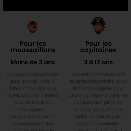
Pour les
Pour les
moussaillons
capitaines
Moins de 3 ans
3 à 12 ans
Un espace séparé des
Vos enfants trouveront
plus grands, avec 2
un grand labyrinthe avec
labyrinthes dédiés à
divers toboggans pour
l’éveil, piscines à balles,
glisser, grimper, sauter ou
jeux en mousse,
ramper, une piste de
toboggan…
karting, des canons à
Les parents peuvent
balle en mousse, un
accompagner les
volcan d’escalade…
enfants sur tout le
1 adulte gratuit puis 2