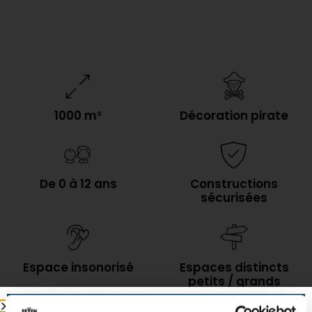
1000 m²
Décoration pirate
De 0 à 12 ans
Constructions
sécurisées
Espace insonorisé
Espaces distincts
petits / grands