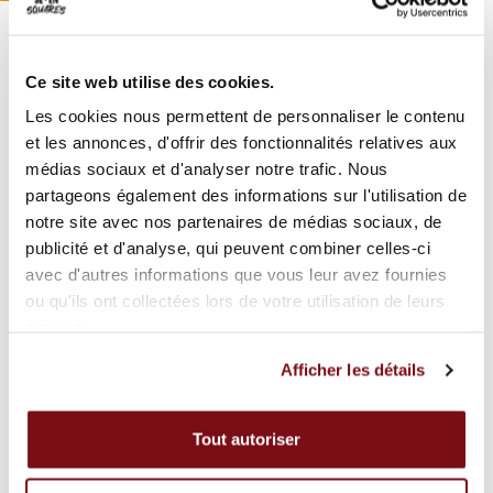
Espace parents
Pique-nique interdit
Ce site web utilise des cookies.
Les cookies nous permettent de personnaliser le contenu
et les annonces, d'offrir des fonctionnalités relatives aux
médias sociaux et d'analyser notre trafic. Nous
Tarifs
partageons également des informations sur l'utilisation de
notre site avec nos partenaires de médias sociaux, de
publicité et d'analyse, qui peuvent combiner celles-ci
avec d'autres informations que vous leur avez fournies
ou qu'ils ont collectées lors de votre utilisation de leurs
services.
Afficher les détails
Adultes
Tout autoriser
1 adulte inclus par enfant payant