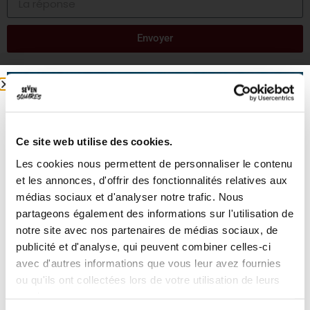
Envoyer
Ce site web utilise des cookies.
Les cookies nous permettent de personnaliser le contenu
Nos autres activités
et les annonces, d'offrir des fonctionnalités relatives aux
médias sociaux et d'analyser notre trafic. Nous
partageons également des informations sur l'utilisation de
notre site avec nos partenaires de médias sociaux, de
L'île de Tortuga
Bowling
publicité et d'analyse, qui peuvent combiner celles-ci
avec d'autres informations que vous leur avez fournies
ou qu'ils ont collectées lors de votre utilisation de leurs
services.