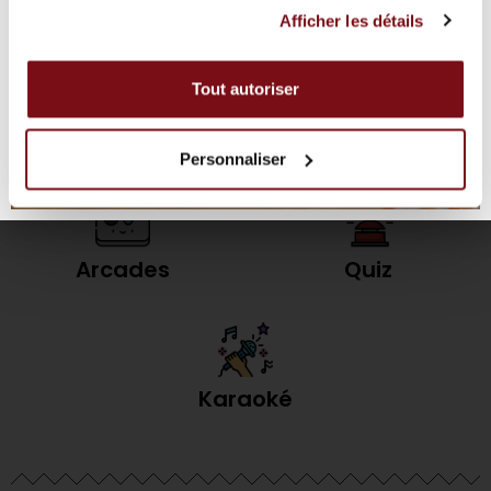
Clip 'n Climb
Trampoline Park
Afficher les détails
Tout autoriser
Laser Game
Billard
Personnaliser
Arcades
Quiz
Karaoké